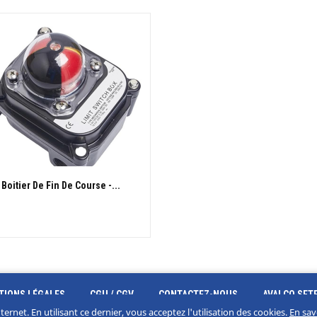
Boitier De Fin De Course -...
APERÇU RAPIDE

TIONS LÉGALES
CGU / CGV
CONTACTEZ-NOUS
AVALCO SET
rnet. En utilisant ce dernier, vous acceptez l'utilisation des cookies.
En sav