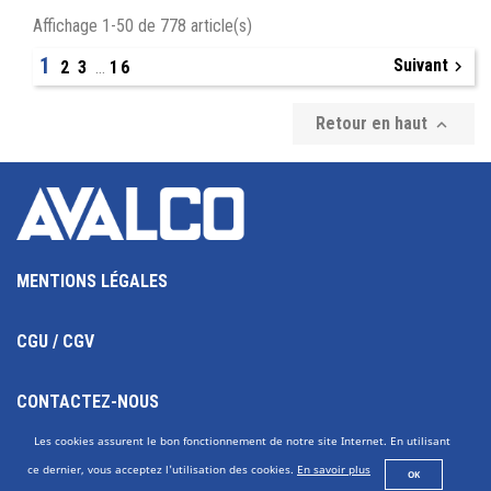
Affichage 1-50 de 778 article(s)
1
Suivant

2
3
…
16
Retour en haut

MENTIONS LÉGALES
CGU / CGV
CONTACTEZ-NOUS
Les cookies assurent le bon fonctionnement de notre site Internet. En utilisant
AVALCO SETEM, UNE SOCIÉTÉ DU GROUPE SOCAFLUID
ce dernier, vous acceptez l'utilisation des cookies.
En savoir plus
OK