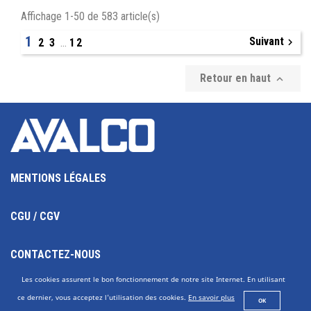
Affichage 1-50 de 583 article(s)
1
Suivant

2
3
…
12
Retour en haut

MENTIONS LÉGALES
CGU / CGV
CONTACTEZ-NOUS
Les cookies assurent le bon fonctionnement de notre site Internet. En utilisant
AVALCO SETEM, UNE SOCIÉTÉ DU GROUPE SOCAFLUID
ce dernier, vous acceptez l'utilisation des cookies.
En savoir plus
OK