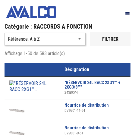

Catégorie : RACCORDS A FONCTION
Référence, A à Z

FILTRER
Affichage 1-50 de 583 article(s)
Désignation
"RÉSERVOIR 24L RACC 2XG1"" +
2XG3/8"""
24SBCV4
Nourrice de distribution
DV9501-11-64
Nourrice de distribution
DV9501-9-64