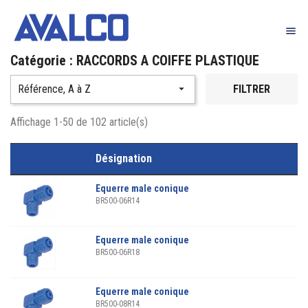

Catégorie : RACCORDS A COIFFE PLASTIQUE
Référence, A à Z

FILTRER
Affichage 1-50 de 102 article(s)
Désignation
Equerre male conique
BR500-06R14
Equerre male conique
BR500-06R18
Equerre male conique
BR500-08R14