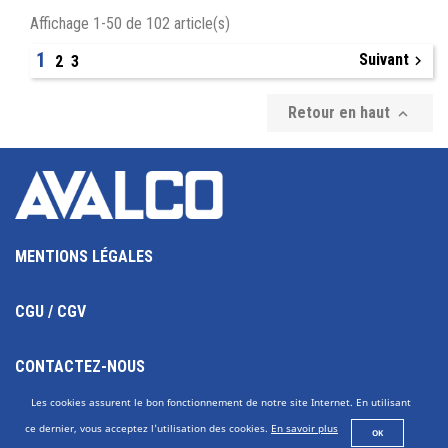
Affichage 1-50 de 102 article(s)
1
Suivant

2
3
Retour en haut

MENTIONS LÉGALES
CGU / CGV
CONTACTEZ-NOUS
Les cookies assurent le bon fonctionnement de notre site Internet. En utilisant
AVALCO SETEM, UNE SOCIÉTÉ DU GROUPE SOCAFLUID
ce dernier, vous acceptez l'utilisation des cookies.
En savoir plus
OK