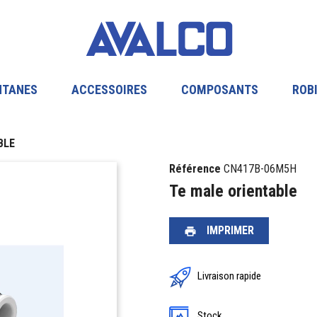
NTANES
ACCESSOIRES
COMPOSANTS
ROB
BLE
Référence
CN417B-06M5H
Te male orientable
IMPRIMER
print
Livraison rapide
Stock