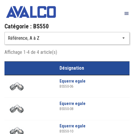

Catégorie : BS550
Référence, A à Z

Affichage 1-4 de 4 article(s)
Désignation
Equerre egale
BS550-06
Equerre egale
BS550-08
Equerre egale
BS550-10