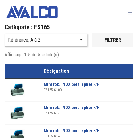

Catégorie : FS165
Référence, A à Z

FILTRER
Affichage 1-5 de 5 article(s)
Désignation
Mini rob. INOX bois. spher F/F
FS165-G100
Mini rob. INOX bois. spher F/F
FS165-G12
Mini rob. INOX bois. spher F/F
FS165-G14