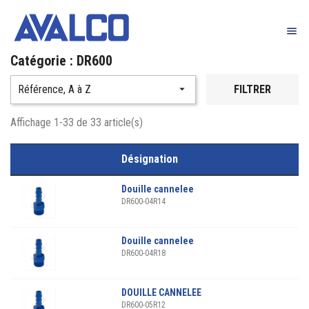

Catégorie : DR600
Référence, A à Z

FILTRER
Affichage 1-33 de 33 article(s)
Désignation
Douille cannelee
DR600-04R14
Douille cannelee
DR600-04R18
DOUILLE CANNELEE
DR600-05R12